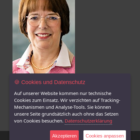
🍪 Cookies und Datenschutz
Auf unserer Website kommen nur technische
Gisela von Renteln
Cookies zum Einsatz. Wir verzichten auf Tracking-
Stiftungsbeauftragte für
Mechanismen und Analyse-Tools. Sie können
Dr. Ilse Völter-Stiftungsfonds und
unsere Seite grundsätzlich auch ohne das Setzen
Liesel Hermes-Stiftungsfonds
von Cookies besuchen.
Datenschutzerklärung
Akzeptieren
Cookies anpassen