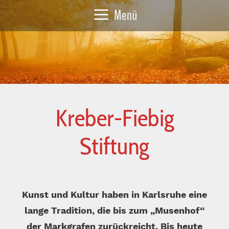
Zum
Menü
Inhalt
springen
Kreber-Fiebig
Stiftung
Kunst und Kultur haben in Karlsruhe eine
lange Tradition, die bis zum „Musenhof“
der Markgrafen zurückreicht. Bis heute