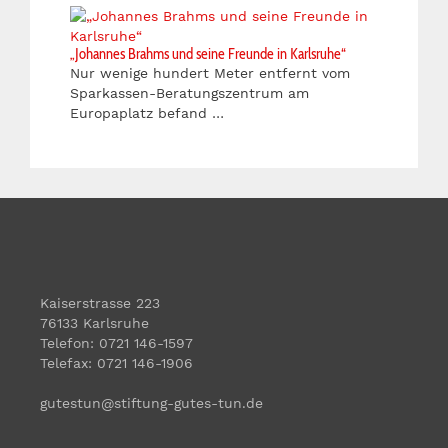
„Johannes Brahms und seine Freunde in Karlsruhe“
Nur wenige hundert Meter entfernt vom
Sparkassen-Beratungszentrum am
Europaplatz befand …
Kaiserstrasse 223
76133 Karlsruhe
Telefon: 0721 146-1597
Telefax: 0721 146-1906
gutestun@stiftung-gutes-tun.de