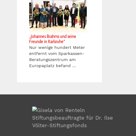
„Johannes Brahms und seine
Freunde in Karlsruhe“
Nur wenige hundert Meter
entfernt vom Sparkassen-
Beratungszentrum am
Europaplatz befand …