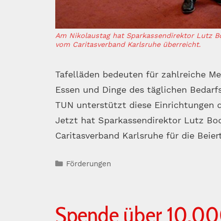
Am Nikolaustag hat Sparkassendirektor Lutz B
vom Caritasverband Karlsruhe überreicht.
Tafelläden bedeuten für zahlreiche Men
Essen und Dinge des täglichen Bedarf
TUN unterstützt diese Einrichtungen d
Jetzt hat Sparkassendirektor Lutz B
Caritasverband Karlsruhe für die Beie
Kategorien
Förderungen
Spende über 10.000