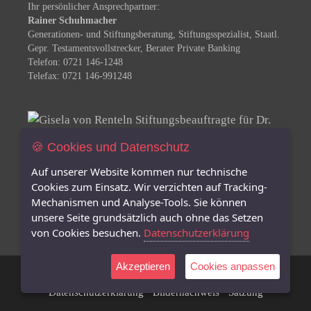
Ihr persönlicher Ansprechpartner:
Rainer Schuhmacher
Generationen- und Stiftungsberatung, Stiftungsspezialist, Staatl.
Gepr. Testamentsvollstrecker, Berater Private Banking
Telefon: 0721 146-1248
Telefax: 0721 146-991248
🍪 Cookies und Datenschutz
Auf unserer Website kommen nur technische
Gisela von Renteln
Cookies zum Einsatz. Wir verzichten auf Tracking-
Stiftungsbeauftragte für
Mechanismen und Analyse-Tools. Sie können
Dr. Ilse Völter-Stiftungsfonds und
unsere Seite grundsätzlich auch ohne das Setzen
Liesel Hermes-Stiftungsfonds
von Cookies besuchen.
Datenschutzerklärung
Akzeptieren
Cookies anpassen
Sparkassenstiftung GUTES TUN -
Impressum
·
Datenschutzerklärung
·
Bildernachweis
·
Satzung